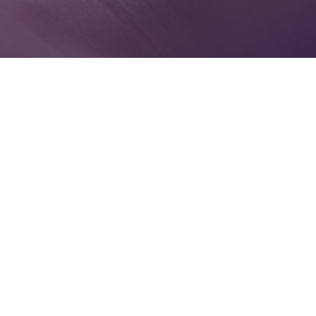
Home
/
Produk
/
Biji Plastik Polipropilena (PP)
/
Polipropilena Homo