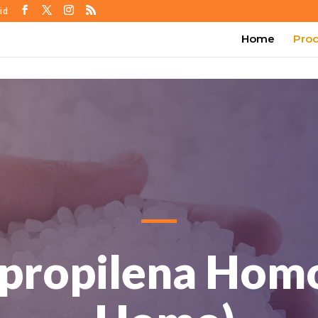
id
Home
Pro
ipropilena Hom