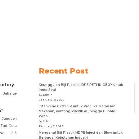
Recent Post
actory
:
Keunggulan Biji Plastik LDPE PETLIN C150Y untuk
Inner Seal
, Jakarta-
by Admin
February 19, 2026
Titanvene 0209 SR untuk Produksi Kemasan
y:
Makanan, Kantong Plastik PE, hingga Bubble
Wrap
Jungsen.
by Admin
 Turi Desa
February 7, 2026
o: 2-3,
Mengenal Biji Plastik HDPE Inject dan Blow untuk
Berbagai Kebutuhan Industri