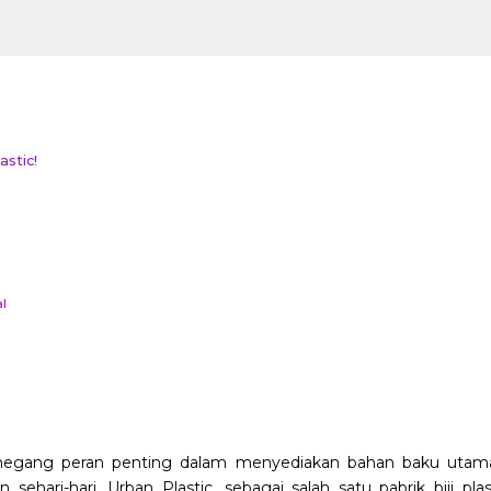
astic!
l
ang peran penting dalam menyediakan bahan baku utama
n sehari-hari. Urban Plastic, sebagai salah satu pabrik biji pl