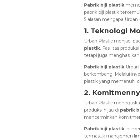
Pabrik biji plastik
memegan
pabrik biji plastik terke
5 alasan mengapa Urban Pla
1. Teknologi M
Urban Plastic menjadi pa
plastik
. Fasilitas produk
tetapi juga menghasilkan bi
Pabrik biji plastik
Urban 
berkembang. Melalui inve
plastik yang memenuhi d
2. Komitmenny
Urban Plastic menegaskan
produksi hijau di
pabrik bi
mencerminkan komitmen U
Pabrik biji plastik
ini me
termasuk manajemen limb