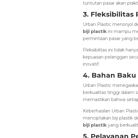
tuntutan pasar akan prakti
3. Fleksibilita
Urban Plastic menonjol de
biji plastik
ini mampu mem
permintaan pasar yang b
Fleksibilitas ini tidak h
kepuasan pelanggan seca
inovatif.
4. Bahan Baku 
Urban Plastic menegaska
berkualitas tinggi dalam 
memastikan bahwa setiap b
Keberhasilan Urban Plast
menciptakan biji plastik 
biji plastik
yang berkualit
5. Pelayanan P