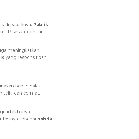
ik di pabriknya.
Pabrik
an PP sesuai dengan
i juga meningkatkan
tik
yang responsif dan
nakan bahan baku
 teliti dan cermat,
gi tidak hanya
putasinya sebagai
pabrik