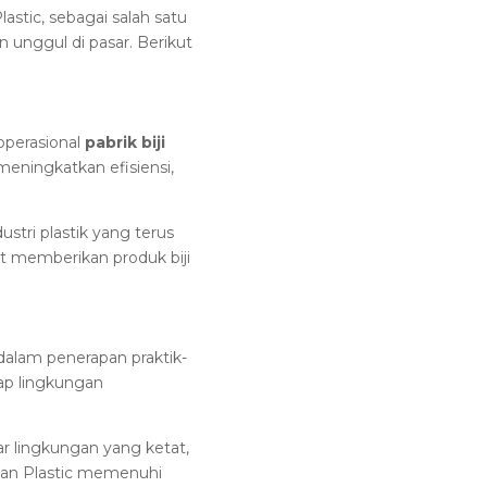
astic, sebagai salah satu
n unggul di pasar. Berikut
operasional
pabrik biji
meningkatkan efisiensi,
tri plastik yang terus
at memberikan produk biji
dalam penerapan praktik-
ap lingkungan
r lingkungan yang ketat,
ban Plastic memenuhi