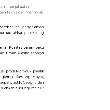
uga menonjol dalam
ngan teknis dan menjawab
memberikan pengalaman
membutuhkan pasokan biji
ama. Kualitas bahan baku
kan Urban Plastic sebagai
al produk-produk plastik
 Singkong, Kantong Mayat,
erpal plastik, Geogrid dan
 silahkan hubungi melalui: