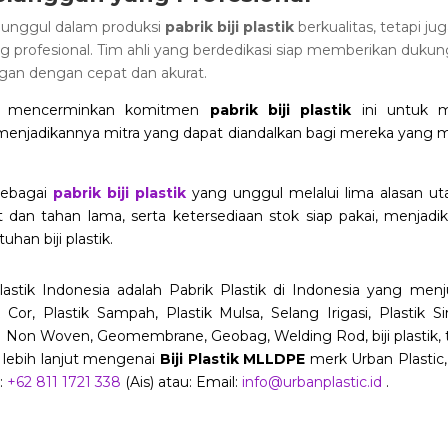
a unggul dalam produksi
pabrik biji plastik
berkualitas, tetapi j
 profesional. Tim ahli yang berdedikasi siap memberikan duku
gan dengan cepat dan akurat.
ini mencerminkan komitmen
pabrik biji plastik
ini untuk 
 menjadikannya mitra yang dapat diandalkan bagi mereka yang 
sebagai
pabrik biji plastik
yang unggul melalui lima alasan ut
t dan tahan lama, serta ketersediaan stok siap pakai, menjadi
han biji plastik.
astik Indonesia adalah Pabrik Plastik di Indonesia yang menju
tik Cor, Plastik Sampah, Plastik Mulsa, Selang Irigasi, Plastik
e Non Woven, Geomembrane, Geobag, Welding Rod, biji plastik, t
 lebih lanjut mengenai
Biji Plastik MLLDPE
merk Urban Plastic,
:
+62 811 1721 338
(Ais) atau: Email:
info@urbanplastic.id
.