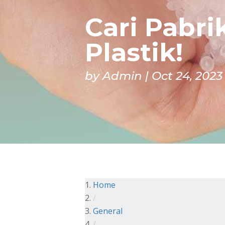
Cari Pabrik
Plastik!
by
Admin
Oct 24, 2023
Home
/
General
/