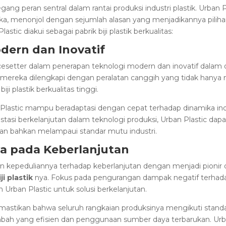
g peran sentral dalam rantai produksi industri plastik. Urban Pl
muka, menonjol dengan sejumlah alasan yang menjadikannya piliha
stic diakui sebagai pabrik biji plastik berkualitas:
odern dan Inovatif
cesetter dalam penerapan teknologi modern dan inovatif dalam 
si mereka dilengkapi dengan peralatan canggih yang tidak hanya 
ji plastik berkualitas tinggi.
Plastic mampu beradaptasi dengan cepat terhadap dinamika indus
stasi berkelanjutan dalam teknologi produksi, Urban Plastic dap
an bahkan melampaui standar mutu industri.
a pada Keberlanjutan
 kepeduliannya terhadap keberlanjutan dengan menjadi pionir 
ji plastik
nya. Fokus pada pengurangan dampak negatif terhad
rban Plastic untuk solusi berkelanjutan.
mastikan bahwa seluruh rangkaian produksinya mengikuti standa
ah yang efisien dan penggunaan sumber daya terbarukan. Ur