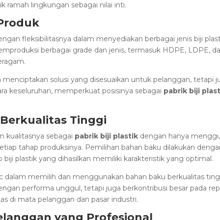
k ramah lingkungan sebagai nilai inti.
s Produk
ngan fleksibilitasnya dalam menyediakan berbagai jenis biji plast
produksi berbagai grade dan jenis, termasuk HDPE, LDPE, d
eragam.
anya menciptakan solusi yang disesuaikan untuk pelanggan, tetap
ra keseluruhan, memperkuat posisinya sebagai
pabrik biji plas
Berkualitas Tinggi
n kualitasnya sebagai
pabrik biji plastik
dengan hanya menggu
setiap tahap produksinya. Pemilihan bahan baku dilakukan dengan
iji plastik yang dihasilkan memiliki karakteristik yang optimal.
ic dalam memilih dan menggunakan bahan baku berkualitas ting
dengan performa unggul, tetapi juga berkontribusi besar pada re
as di mata pelanggan dan pasar industri.
elanggan yang Profesional