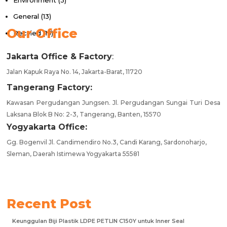
General
(13)
Our Office
Recyled
(13)
Jakarta Office & Factory
:
Jalan Kapuk Raya No. 14, Jakarta-Barat, 11720
Tangerang Factory:
Kawasan Pergudangan Jungsen. Jl. Pergudangan Sungai Turi Desa
Laksana Blok B No: 2-3, Tangerang, Banten, 15570
Yogyakarta Office:
Gg. Bogenvil Jl. Candimendiro No.3, Candi Karang, Sardonoharjo,
Sleman, Daerah Istimewa Yogyakarta 55581
Recent Post
Keunggulan Biji Plastik LDPE PETLIN C150Y untuk Inner Seal