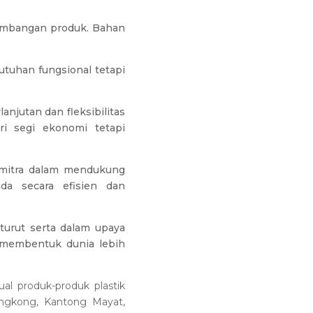
embangan produk. Bahan
uhan fungsional tetapi
njutan dan fleksibilitas
i segi ekonomi tetapi
i mitra dalam mendukung
da secara efisien dan
turut serta dalam upaya
 membentuk dunia lebih
al produk-produk plastik
 Singkong, Kantong Mayat,