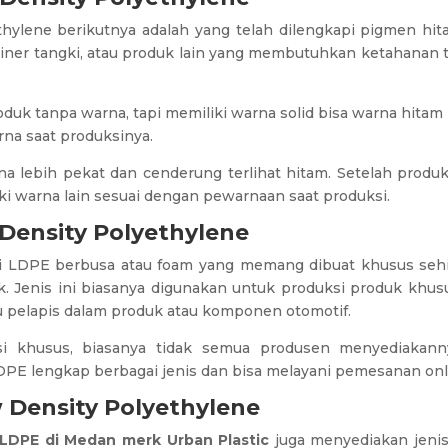
thylene berikutnya adalah yang telah dilengkapi pigmen hit
liner tangki, atau produk lain yang membutuhkan ketahanan 
oduk tanpa warna, tapi memiliki warna solid bisa warna hitam 
na saat produksinya.
na lebih pekat dan cenderung terlihat hitam. Setelah produ
ki warna lain sesuai dengan pewarnaan saat produksi.
Density Polyethylene
ri LDPE berbusa atau foam yang memang dibuat khusus sehi
 Jenis ini biasanya digunakan untuk produksi produk khusus,
u pelapis dalam produk atau komponen otomotif.
si khusus, biasanya tidak semua produsen menyediakanny
PE lengkap berbagai jenis dan bisa melayani pemesanan onl
 Density Polyethylene
tik LDPE di Medan merk Urban Plastic
juga menyediakan jenis