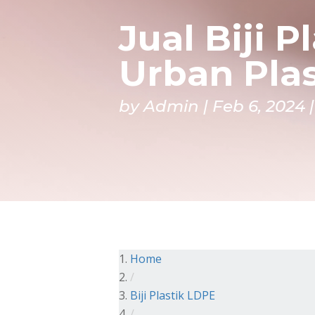
Jual Biji 
Urban Plas
by
Admin
Feb 6, 2024
Home
/
Biji Plastik LDPE
/