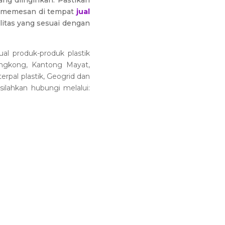
ang diinginkan. Pastikan
an memesan di tempat
jual
alitas yang sesuai dengan
al produk-produk plastik
 Singkong, Kantong Mayat,
erpal plastik, Geogrid dan
silahkan hubungi melalui: