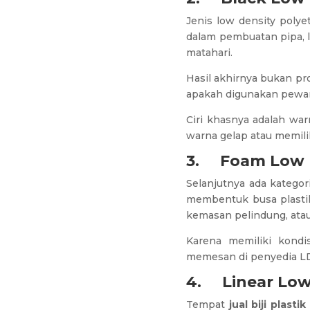
Jenis low density polye
dalam pembuatan pipa, 
matahari.
Hasil akhirnya bukan pr
apakah digunakan pewar
Ciri khasnya adalah war
warna gelap atau memili
3.
Foam Low 
Selanjutnya ada katego
membentuk busa plastik.
kemasan pelindung, ata
Karena memiliki kondi
memesan di penyedia LD
4.
Linear Low
Tempat
jual biji plas