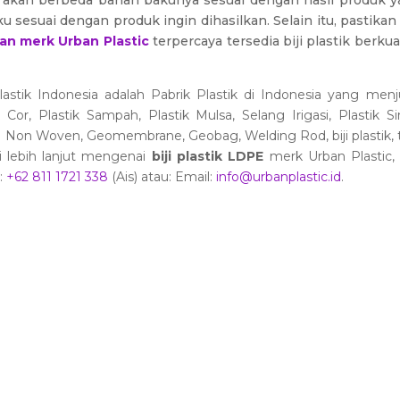
k akan berbeda bahan bakunya sesuai dengan hasil produk y
 sesuai dengan produk ingin dihasilkan. Selain itu, pastik
edan merk Urban Plastic
terpercaya tersedia biji plastik berku
astik Indonesia adalah Pabrik Plastik di Indonesia yang menju
tik Cor, Plastik Sampah, Plastik Mulsa, Selang Irigasi, Plastik
e Non Woven, Geomembrane, Geobag, Welding Rod, biji plastik, t
 lebih lanjut mengenai
biji plastik LDPE
merk Urban Plastic, 
:
+62 811 1721 338
(Ais)
atau: Email:
info@urbanplastic.id
.