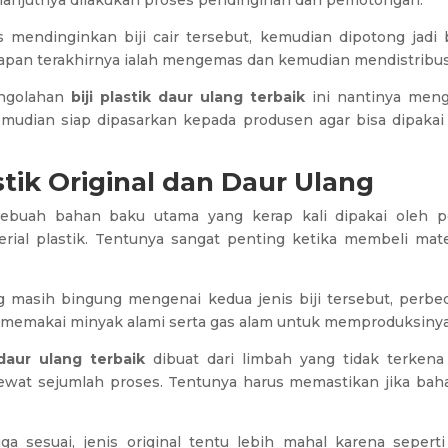
lanjutnya dilakukan proses pendinginan dan pemotongan.
s mendinginkan biji cair tersebut, kemudian dipotong jadi bij
apan terakhirnya ialah mengemas dan kemudian mendistribus
engolahan
biji plastik daur ulang terbaik
ini nantinya me
emudian siap dipasarkan kepada produsen agar bisa dipaka
stik Original dan Daur Ulang
sebuah bahan baku utama yang kerap kali dipakai oleh p
ial plastik. Tentunya sangat penting ketika membeli materi
ng masih bingung mengenai kedua jenis biji tersebut, perbe
l memakai minyak alami serta gas alam untuk memproduksinya
 daur ulang terbaik
dibuat dari limbah yang tidak terkena 
 lewat sejumlah proses. Tentunya harus memastikan jika ba
uga sesuai, jenis original tentu lebih mahal karena seperti