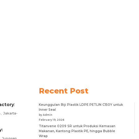
Recent Post
actory
:
Keunggulan Biji Plastik LDPE PETLIN C150Y untuk
Inner Seal
, Jakarta-
by Admin
February 19, 2026
Titanvene 0209 SR untuk Produksi Kemasan
y:
Makanan, Kantong Plastik PE, hingga Bubble
Wrap
Jungsen.