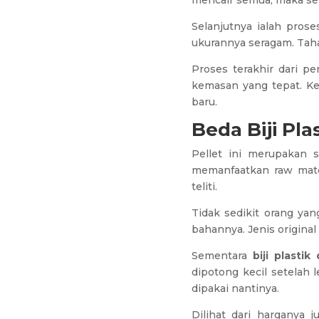
mencair semua, maka se
Selanjutnya ialah prose
ukurannya seragam. Tah
Proses terakhir dari p
kemasan yang tepat. K
baru.
Beda Biji Pla
Pellet ini merupakan 
memanfaatkan raw mater
teliti.
Tidak sedikit orang ya
bahannya. Jenis origina
Sementara
biji plastik
dipotong kecil setelah
dipakai nantinya.
Dilihat dari harganya j