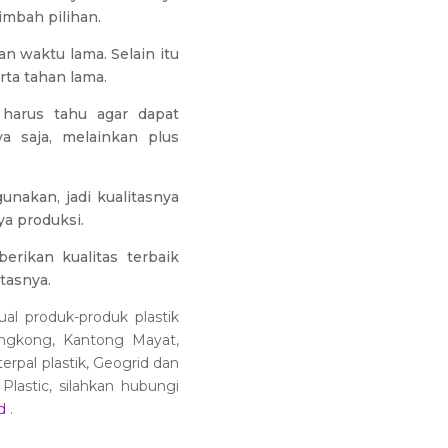
imbah pilihan.
n waktu lama. Selain itu
rta tahan lama.
 harus tahu agar dapat
a saja, melainkan plus
unakan, jadi kualitasnya
ya produksi.
erikan kualitas terbaik
tasnya.
al produk-produk plastik
 Singkong, Kantong Mayat,
erpal plastik, Geogrid dan
lastic, silahkan hubungi
d
.