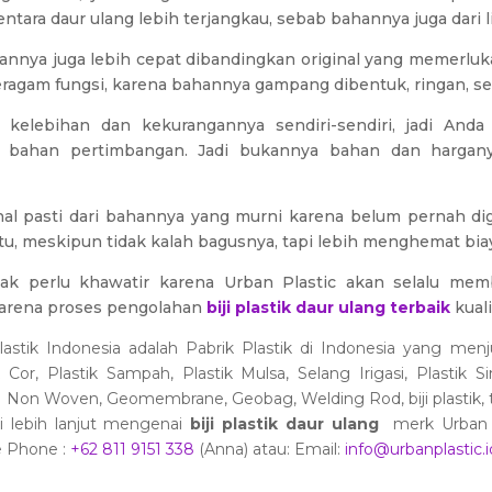
ntara daur ulang lebih terjangkau, sebab bahannya juga dari l
nnya juga lebih cepat dibandingkan original yang memerluka
ragam fungsi, karena bahannya gampang dibentuk, ringan, se
kelebihan dan kekurangannya sendiri-sendiri, jadi Anda
 bahan pertimbangan. Jadi bukannya bahan dan hargany
nal pasti dari bahannya yang murni karena belum pernah dig
itu, meskipun tidak kalah bagusnya, tapi lebih menghemat bia
ak perlu khawatir karena Urban Plastic akan selalu memb
arena proses pengolahan
biji plastik daur ulang terbaik
kuali
astik Indonesia adalah Pabrik Plastik di Indonesia yang menju
tik Cor, Plastik Sampah, Plastik Mulsa, Selang Irigasi, Plastik
e Non Woven, Geomembrane, Geobag, Welding Rod, biji plastik, t
i lebih lanjut mengenai
biji plastik daur ulang
merk Urban P
e Phone :
+62 811 9151 338
(Anna) atau: Email:
info@urbanplastic.i