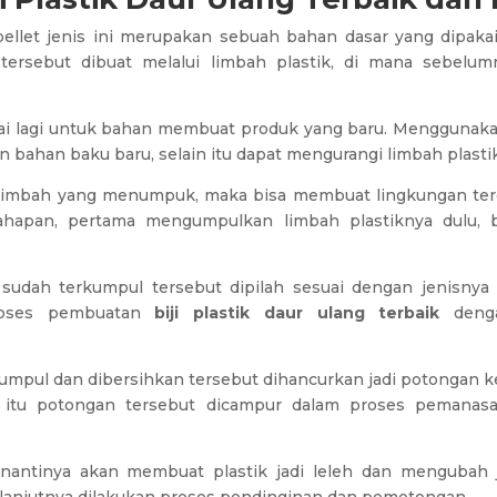
pellet jenis ini merupakan sebuah bahan dasar yang dipak
t tersebut dibuat melalui limbah plastik, di mana sebelu
kai lagi untuk bahan membuat produk yang baru. Menggunakan
n bahan baku baru, selain itu dapat mengurangi limbah plastik
k limbah yang menumpuk, maka bisa membuat lingkungan ter
tahapan, pertama mengumpulkan limbah plastiknya dulu, b
udah terkumpul tersebut dipilah sesuai dengan jenisnya 
roses pembuatan
biji plastik daur ulang terbaik
denga
mpul dan dibersihkan tersebut dihancurkan jadi potongan ke
ah itu potongan tersebut dicampur dalam proses peman
antinya akan membuat plastik jadi leleh dan mengubah jad